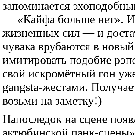
запоминается эхоподобны
— «Кайфа больше нет». Ис
жизненных сил — и дост
чувака врубаются в новый
имитировать подобие рэп
свой искромётный гон уж
gangsta-жестами. Получае
возьми на заметку!)
Напоследок на сцене поя
актюбинской панк-сцены» 