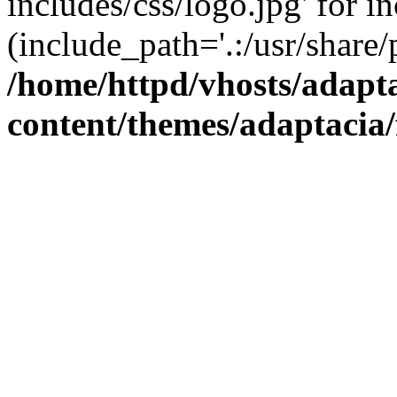
includes/css/logo.jpg' for i
(include_path='.:/usr/share/
/home/httpd/vhosts/adapt
content/themes/adaptacia/