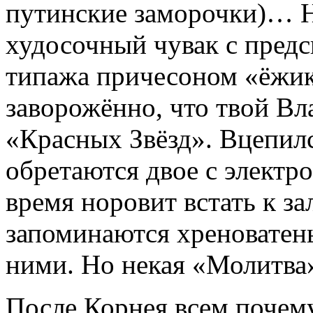
путинские заморочки)… 
худосочный чувак с пред
типажа причесоном «ёжик
заворожённо, что твой Вл
«Красных Звёзд». Вцепилс
обретаются двое с электр
время норовит встать к з
запоминаются хреноватеньк
ними. Но некая «Молитва»
После Корнея всем почему