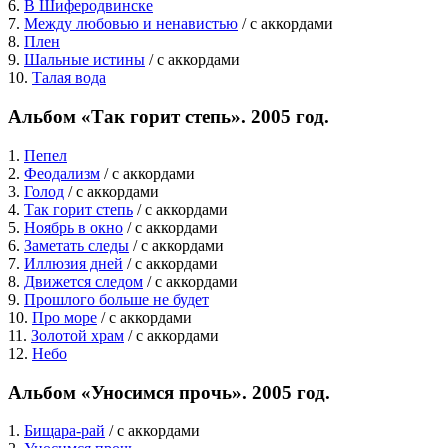
6.
В Шиферодвинске
7.
Между любовью и ненавистью
/ c аккордами
8.
Плен
9.
Шальные истины
/ c аккордами
10.
Талая вода
Альбом «Так горит степь». 2005 год.
1.
Пепел
2.
Феодализм
/ c аккордами
3.
Голод
/ c аккордами
4.
Так горит степь
/ c аккордами
5.
Ноябрь в окно
/ c аккордами
6.
Заметать следы
/ c аккордами
7.
Иллюзия дней
/ c аккордами
8.
Движется следом
/ c аккордами
9.
Прошлого больше не будет
10.
Про море
/ c аккордами
11.
Золотой храм
/ c аккордами
12.
Небо
Альбом «Уносимся прочь». 2005 год.
1.
Бищара-рай
/ c аккордами