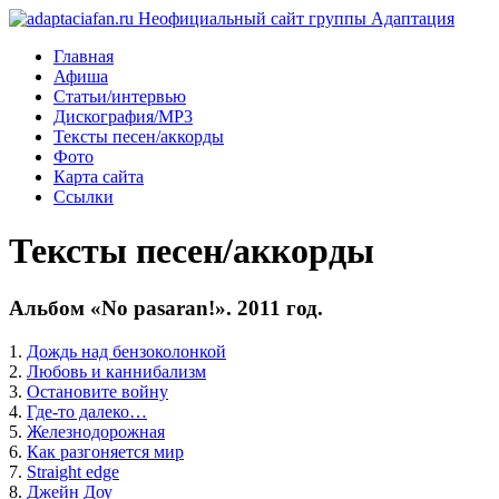
Главная
Афиша
Статьи/интервью
Дискография/MP3
Тексты песен/аккорды
Фото
Карта сайта
Ссылки
Тексты песен/аккорды
Альбом «No pasaran!». 2011 год.
1.
Дождь над бензоколонкой
2.
Любовь и каннибализм
3.
Остановите войну
4.
Где-то далеко…
5.
Железнодорожная
6.
Как разгоняется мир
7.
Straight edge
8.
Джейн Доу