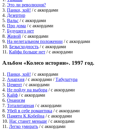
2.
Это ли революция?
3.
Панки, хой!
/ c аккордами
4.
Дезертир
5.
Вальс
/ c аккордами
6.
Про дома
/ c аккордами
7.
Будущего нет
8.
Живой
/ c аккордами
9.
На нелегальном положении
/ c аккордами
10.
Безысходность
/ c аккордами
11.
Кайфа больше нет
/ c аккордами
Альбом «Колесо истории». 1997 год.
1.
Панки, хой!
/ c аккордами
2.
Анархия
/ c аккордами /
Табулатура
3.
Цемент
/ c аккордами
4.
Не пойду на выбора
/ c аккордами
5.
Кайф
/ c аккордами
6.
Онанизм
7.
Тоталитарная
/ c аккордами
8.
Убей в себе романтика
/ c аккордами
9.
Памяти К.Кобейна
/ c аккордами
10.
Нас станет меньше
/ c аккордами
11.
Легко умирать
/ c аккордами