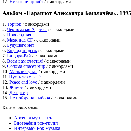
12.
Никто не придёт
/ c аккордами
Альбом «Парашют Александра Башлачёва». 1995 
1.
Торчок
/ c аккордами
2.
Черномазая Африка
/ c аккордами
3.
Новогодняя
4.
Маяк над СГ
/ c аккордами
5.
Будущего нет
6.
Ещё один день
/ c аккордами
7.
Бищара-Рай
/ c аккордами
8.
Всем вам счастья!
/ c аккордами
9.
Солома спасёт мир
/ c аккордами
10.
Мальчик упал
/ c аккордами
11.
Пусть текут слёзы
12.
Peace and love
/ c аккордами
13.
Живой
/ c аккордами
14.
Дезертир
15.
Не пойду на выбора
/ c аккордами
Блог о рок-музыке
Арсенал музыканта
Биографии рок-групп
Интервью. Рок-музыка