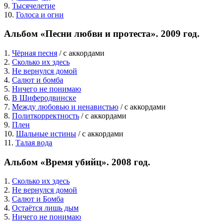
9.
Тысячелетие
10.
Голоса и огни
Альбом «Песни любви и протеста». 2009 год.
1.
Чёрная песня
/ c аккордами
2.
Сколько их здесь
3.
Не вернулся домой
4.
Салют и бомба
5.
Ничего не понимаю
6.
В Шиферодвинске
7.
Между любовью и ненавистью
/ c аккордами
8.
Политкорректность
/ c аккордами
9.
Плен
10.
Шальные истины
/ c аккордами
11.
Талая вода
Альбом «Время убийц». 2008 год.
1.
Сколько их здесь
2.
Не вернулся домой
3.
Салют и Бомба
4.
Остаётся лишь дым
5.
Ничего не понимаю