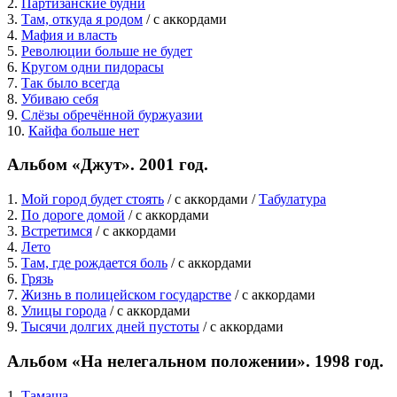
2.
Партизанские будни
3.
Там, откуда я родом
/ c аккордами
4.
Мафия и власть
5.
Революции больше не будет
6.
Кругом одни пидорасы
7.
Так было всегда
8.
Убиваю себя
9.
Слёзы обречённой буржуазии
10.
Кайфа больше нет
Альбом «Джут». 2001 год.
1.
Мой город будет стоять
/ с аккордами /
Табулатура
2.
По дороге домой
/ с аккордами
3.
Встретимся
/ с аккордами
4.
Лето
5.
Там, где рождается боль
/ с аккордами
6.
Грязь
7.
Жизнь в полицейском государстве
/ с аккордами
8.
Улицы города
/ с аккордами
9.
Тысячи долгих дней пустоты
/ с аккордами
Альбом «На нелегальном положении». 1998 год.
1.
Тамаша