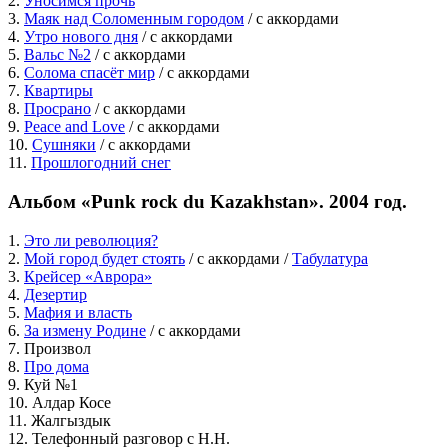
2.
Уносимся прочь
3.
Маяк над Соломенным городом
/ c аккордами
4.
Утро нового дня
/ c аккордами
5.
Вальс №2
/ c аккордами
6.
Солома спасёт мир
/ c аккордами
7.
Квартиры
8.
Просрано
/ c аккордами
9.
Peace and Love
/ c аккордами
10.
Сушняки
/ c аккордами
11.
Прошлогодний снег
Альбом «Punk rock du Kazakhstan». 2004 год.
1.
Это ли революция?
2.
Мой город будет стоять
/ с аккордами /
Табулатура
3.
Крейсер «Аврора»
4.
Дезертир
5.
Мафия и власть
6.
За измену Родине
/ с аккордами
7. Произвол
8.
Про дома
9. Куй №1
10. Алдар Косе
11. Жалгыздык
12. Телефонный разговор с Н.Н.