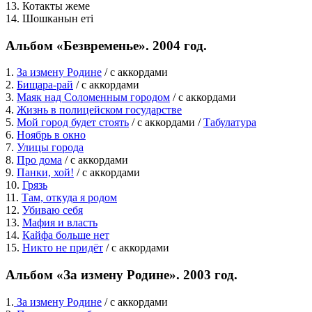
13. Котакты жеме
14. Шошканын етi
Альбом «Безвременье». 2004 год.
1.
За измену Родине
/ с аккордами
2.
Бищара-рай
/ c аккордами
3.
Маяк над Соломенным городом
/ c аккордами
4.
Жизнь в полицейском государстве
5.
Мой город будет стоять
/ с аккордами /
Табулатура
6.
Ноябрь в окно
7.
Улицы города
8.
Про дома
/ c аккордами
9.
Панки, хой!
/ c аккордами
10.
Грязь
11.
Там, откуда я родом
12.
Убиваю себя
13.
Мафия и власть
14.
Кайфа больше нет
15.
Никто не придёт
/ c аккордами
Альбом «За измену Родине». 2003 год.
1.
За измену Родине
/ с аккордами