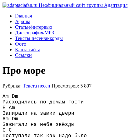
Главная
Афиша
Статьи/интервью
Дискография/MP3
Тексты песен/аккорды
Фото
Карта сайта
Ссылки
Про море
Рубрика:
Текста песен
Просмотров: 5 807
Am Dm
Расходились по домам гости
E Am
Запирали на замки двери
Am Dm
Зажигали на небе звёзды
G C
Поступали так как надо было