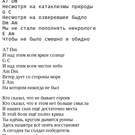
A7 Dm
Несмотря на катаклизмы природы
G C
Несмотря на озверевшее быдло
Dm Am
Мы не стали пополнять некрологи
E Am
Чтобы не было смешно и обидно
A7 Dm
И над этим всем яркое солнце
G C
И над этим всем чистое небо
Am Dm
Ветер дует со стороны моря
E Am
На котором никогда не был
Кто сказал, что не бывает героев
Кто сказал, что в этом нет больше смысла
В наших снах ещё достаточно места
В этой боли ещё полно крика
Ты идёшь, кругом дымятся руины
Здесь назавтра всё опять восстановят
А сегодня ты солдат-победитель