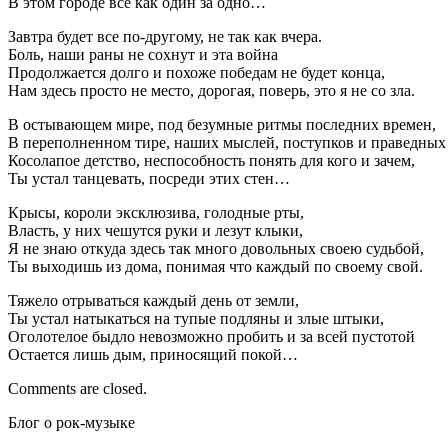
В этом городе все как один за одно…
Завтра будет все по-другому, не так как вчера.
Боль, наши раны не сохнут и эта война
Продолжается долго и похоже победам не будет конца,
Нам здесь просто не место, дорогая, поверь, это я не со зла.
В остывающем мире, под безумные ритмы последних времен,
В переполненном тире, наших мыслей, поступков и праведных 
Косолапое детство, неспособность понять для кого и зачем,
Ты устал танцевать, посреди этих стен…
Крысы, короли эксклюзива, голодные рты,
Власть, у них чешутся руки и лезут клыки,
Я не знаю откуда здесь так много довольных своею судьбой,
Ты выходишь из дома, понимая что каждый по своему свой.
Тяжело отрываться каждый день от земли,
Ты устал натыкаться на тупые подляны и злые штыки,
Оголотелое быдло невозможно пробить и за всей пустотой
Остается лишь дым, приносящий покой…
Comments are closed.
Блог о рок-музыке