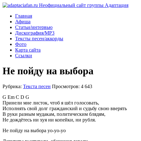
Главная
Афиша
Статьи/интервью
Дискография/MP3
Тексты песен/аккорды
Фото
Карта сайта
Ссылки
Не пойду на выбора
Рубрика:
Текста песен
Просмотров: 4 643
G Em C D G
Принели мне листок, чтоб я шёл голосовать,
Исполнять свой долг гражданский и судьбу свою вверять
В руки разным мудакам, политическим блядям,
Не дождётесь ни хуя ни копейки, ни рубля.
Не пойду на выбора уо-уо-уо