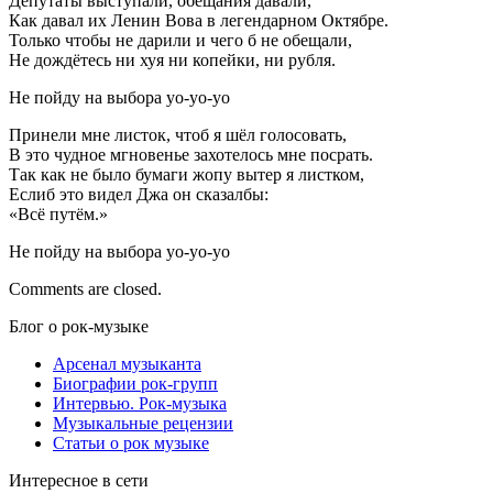
Депутаты выступали, обещания давали,
Как давал их Ленин Вова в легендарном Октябре.
Только чтобы не дарили и чего б не обещали,
Не дождётесь ни хуя ни копейки, ни рубля.
Не пойду на выбора уо-уо-уо
Принели мне листок, чтоб я шёл голосовать,
В это чудное мгновенье захотелось мне посрать.
Так как не было бумаги жопу вытер я листком,
Еслиб это видел Джа он сказалбы:
«Всё путём.»
Не пойду на выбора уо-уо-уо
Comments are closed.
Блог о рок-музыке
Арсенал музыканта
Биографии рок-групп
Интервью. Рок-музыка
Музыкальные рецензии
Статьи о рок музыке
Интересное в сети