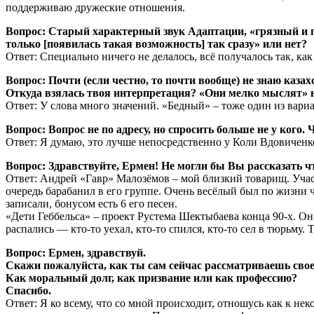
поддерживаю дружеские отношения.
Вопрос: Старый характерный звук Адаптации, «грязный и
только [появилась такая возможность] так сразу» или нет?
Ответ: Специально ничего не делалось, всё получалось так, как
Вопрос: Почти (если честно, то почти вообще) не знаю каз
Откуда взялась твоя интерпретация? «Они мелко мыслят» н
Ответ: У слова много значений. «Бедный» – тоже один из вари
Вопрос: Вопрос не по адресу, но спросить больше не у кого
Ответ: Я думаю, это лучше непосредственно у Коли Вдовиченк
Вопрос: Здравствуйте, Ермен! Не могли бы Вы рассказать чт
Ответ: Андрей «Гавр» Малозёмов – мой близкий товарищ. Участ
очередь барабанил в его группе. Очень весёлый был по жизни 
записали, бонусом есть 6 его песен.
«Дети Геббельса» – проект Рустема Шектыбаева конца 90-х. Он
распались — кто-то уехал, кто-то спился, кто-то сел в тюрьму
Вопрос: Ермен, здравствуй.
Скажи пожалуйста, как ты сам сейчас рассматриваешь свое
Как моральный долг, как призвание или как профессию?
Спасибо.
Ответ: Я ко всему, что со мной происходит, отношусь как к не