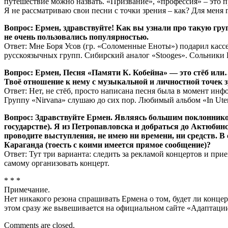
путешествие можно назвать. «Призвание», «профессия» – это 
Я не рассматриваю свои песни с точки зрения – как? Для меня 
Вопрос: Ермен, здравствуйте! Как вы узнали про такую гр
не очень пользовались популярностью.
Ответ: Мне Боря Усов (гр. «Соломенные Еноты») подарил кас
русскоязычных групп. Сибирский аналог «Stooges». Сольники Ш
Вопрос: Ермен, Песня «Памяти К. Кобейна» — это стёб ил
Твоё отношение к нему с музыкальной и личностной точек 
Ответ: Нет, не стёб, просто написана песня была в момент инф
Группу «Nirvana» слушаю до сих пор. Любимый альбом «In Ute
Вопрос: Здравствуйте Ермен. Являясь большим поклонником
государстве). Я из Петропавловска и добраться до Актюбинск
проводите выступления, не имею ни времени, ни средств. В
Караганда (тоесть с коими имеется прямое сообщение)?
Ответ: Тут три варианта: следить за рекламой концертов и прие
самому организовать концерт.
* * *
Примечание.
Нет никакого резона спрашивать Ермена о том, будет ли конце
этом сразу же вывешивается на официальном сайте «Адаптации
Comments are closed.