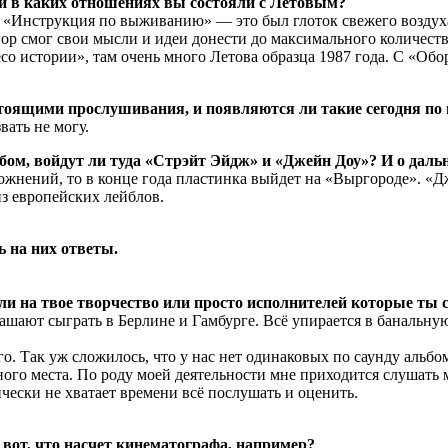
у и в каких отношениях вы состояли с Летовым?
 «Инструкция по выживанию» — это был глоток свежего воздуха 
Егор смог свои мысли и идеи донести до максимального количес
истории», там очень много Летова образца 1987 года. С «Оборон
стоящими прослушивания, и появляются ли такие сегодня п
вать не могу.
ьбом, войдут ли туда «Стрэйт Эйдж» и «Джейн Доу»? И о дал
ложнений, то в конце года пластинка выйдет на «Выргороде». «
из европейских лейблов.
ь на них ответы.
и на твое творчество или просто исполнителей которые ты 
глашают сыграть в Берлине и Гамбурге. Всё упирается в банальн
го. Так уж сложилось, что у нас нет одинаковых по саунду альбо
много места. По роду моей деятельности мне приходится слушать
чески не хватает времени всё послушать и оценить.
вот, что насчет кинематографа, например?