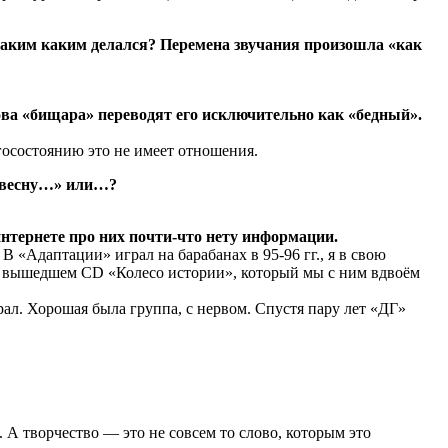
аким каким делался? Перемена звучания произошла «как
лова «бищара» переводят его исключительно как «бедный».
агосостоянию это не имеет отношения.
а «весну…» или…?
 интернете про них почти-что нету информации.
«Адаптации» играл на барабанах в 95-96 гг., я в свою
вно вышедшем СD «Колесо истории», который мы с ним вдвоём
рал. Хорошая была группа, с нервом. Спустя пару лет «ДГ»
. А творчество — это не совсем то слово, которым это