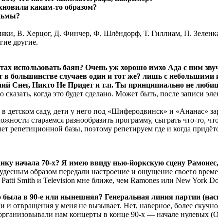
охновили каким-то образом?
льмы?
и, В. Херцог, Д. Финчер, Ф. Шлёндорф, Т. Гиллиам, П. Зеленка, 
гие другие.
ртах использовать баян? Очень уж хорошо имхо Ада с ним зв
ст в большинстве случаев один и тот же? лишь с небольшими
ний Снег, Никто Не Придет и т.п. Ты принципиально не люб
но сказать, когда это будет сделано. Может быть, после записи э
детском саду, дети у него под «Шиферодвинск» и «Ананас» заряд
ожности стараемся разнообразить программу, сыграть что-то, чт
нет репетиционной базы, поэтому репетируем где и когда придётс
ку начала 70-х? Я имею ввиду нью-йоркскую сцену Рамонес, 
десным образом передали настроение и ощущение своего времени
 Patti Smith и Television мне ближе, чем Ramones или New York Dol
о была в 90-е или нынешняя? Генеральная линия партии (нас
 и отвращения у меня не вызывает. Нет, наверное, более скучно
организовывали нам концерты в конце 90-х — начале нулевых (О