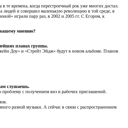
в те времена, когда перестроечный рок уже многих достал.
тва людей и совершил маленькую революцию в той среде, в
ой» играли пару раз, в 2002 и 2005 гг. С Егором, к
о вашему мнению?
ьнейших планах группы.
Джейн Доу» и «Стрейт Эйдж» будут в новом альбоме. Планов
сам слушаешь.
ую проблему с получением виз и рабочих приглашений.
мов.
 много разной музыки. А сейчас в связи с распространением