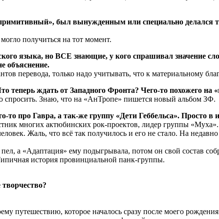
 примитивный», был вынужденным или специально делался т
 могло получиться на тот момент.
ахского языка, но ВСЕ знающие, у кого спрашивал значение с
е объяснение.
антов перевода, только надо учитывать, что к материальному бл
. Что теперь ждать от Западного Фронта? Чего-то похожего н
о спросить. Знаю, что на «АнТропе» пишется новый альбом ЗФ.
о-то про Гавра, а так-же группу «Дети Геббельса». Просто в
ник многих актюбинских рок-проектов, лидер группы «Муха». В 
человек. Жаль, что всё так получилось и его не стало. На неда
 пел, а «Адаптация» ему подыгрывала, потом он свой состав соб
. Типичная история провинциальной панк-группы.
 творчество?
коему путешествию, которое началось сразу после моего рождения