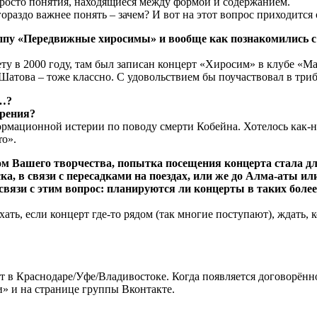
просто понятия, находящиеся между формой и содержанием.
гораздо важнее понять – зачем? И вот на этот вопрос приходится
уппу «Передвижные хиросимы» и вообще как познакомились с
сету в 2000 году, там был записан концерт «Хиросим» в клубе
атова – тоже классно. С удовольствием бы поучаствовал в триб
и…?
зрения?
ормационной истерии по поводу смерти Кобейна. Хотелось как-ни
ro».
 Вашего творчества, попытка посещения концерта стала для
а, в связи с пересадками на поездах, или же до Алма-аты или,
 связи с этим вопрос: планируются ли концерты в таких боле
хать, если концерт где-то рядом (так многие поступают), ждать, 
рт в Краснодаре/Уфе/Владивостоке. Когда появляется договорён
» и на странице группы Вконтакте.