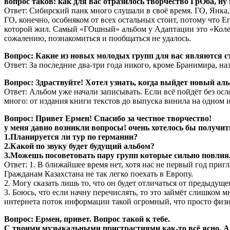
вопрос таков: как для вас отразилось творчество ГрОба, н
Ответ: Сибирский панк много слушали в своё время. ГО, Янка,
ГО, конечно, особняком от всех остальных стоит, потому что 
которой жил. Самый «ГОшный» альбом у Адаптации это «Колесо 
сожалению, познакомиться и пообщаться не удалось.
Вопрос: Какие из новых молодых групп для вас являются 
Ответ: За последние два-три года никого, кроме Бранимира, наз
Вопрос: Здраствуйте! Хотел узнать, когда выйдет новый ал
Ответ: Альбом уже начали записывать. Если всё пойдёт без ос
много: от издания книги текстов до выпуска винила на одном 
Вопрос: Привет Ермен! Спасибо за честное творчество!
у меня давно возникли вопросы! очень хотелось бы получит
1.Планируется ли тур по германии?
2.Какой по звуку будет будущий альбом?
3.Можешь посоветовать пару групп которые сильно повлиял
Ответ: 1. В ближайшее время нет, хотя нас не первый год при
Гражданам Казахстана не так легко поехать в Европу.
2. Могу сказать лишь то, что он будет отличаться от предыдуще
3. Боюсь, что если начну перечислять, то это займёт слишком 
интернета поток информации такой огромный, что просто физи
Вопрос: Ермен, привет. Вопрос такой к тебе.
С твоими музыкальными пристрастиями как-то всё ясно. А 