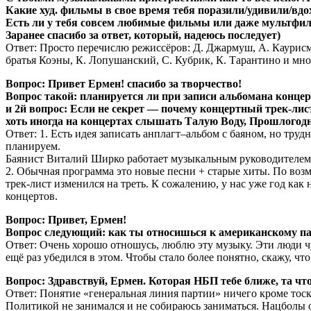
Какие худ. фильмы в свое время тебя поразили/удивили/вд
Есть ли у тебя совсем любимые фильмы или даже мультфи
Заранее спасибо за ответ, который, надеюсь последует)
Ответ: Просто перечислю режиссёров: Д. Джармуш, А. Каурисмяк
братья Коэны, К. Лопушанский, С. Кубрик, К. Тарантино и мно
Вопрос: Привет Ермен! спасибо за творчество!
Вопрос такой: планируется ли при записи альбомана конце
и 2й вопрос: Если не секрет — почему концертный трек-ли
хоть иногда на концертах слышать Талую Воду, Прошлогод
Ответ: 1. Есть идея записать анплагт–альбом с баяном, но труд
планируем.
Баянист Виталий Ширко работает музыкальным руководителем в 
2. Обычная программа это новые песни + старые хиты. По возм
трек-лист изменился на треть. К сожалению, у нас уже год как 
концертов.
Вопрос: Привет, Ермен!
Вопрос следующий: как ты относишься к американскому пан
Ответ: Очень хорошо отношусь, люблю эту музыку. Эти люди чу
ещё раз убедился в этом. Чтобы стало более понятно, скажу, что
Вопрос: Здравствуй, Ермен. Которая НБП тебе ближе, та чт
Ответ: Понятие «генеральная линия партии» ничего кроме тоски
Политикой не занимался и не собираюсь заниматься. Нацболы 