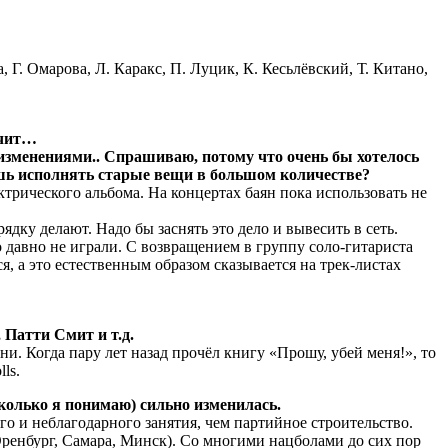
Г. Омарова, Л. Каракс, П. Луцик, К. Кесьлёвский, Т. Китано,
учит…
 изменениями.. Спрашиваю, потому что очень бы хотелось
ишь исполнять старые вещи в большом количестве?
лектрического альбома. На концертах баян пока использовать не
ку делают. Надо бы заснять это дело и вывесить в сеть.
о давно не играли. С возвращением в группу соло-гитариста
я, а это естественным образом сказывается на трек-листах
Патти Смит и т.д.
. Когда пару лет назад прочёл книгу «Прошу, убей меня!», то
ls.
колько я понимаю) сильно изменилась.
го и неблагодарного занятия, чем партийное строительство.
ренбург, Самара, Минск). Со многими нацболами до сих пор