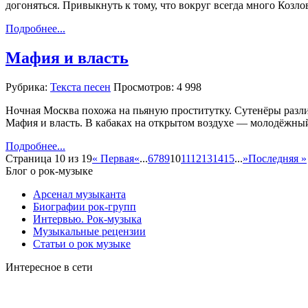
догоняться. Привыкнуть к тому, что вокруг всегда много Козл
Подробнее...
Мафия и власть
Рубрика:
Текста песен
Просмотров: 4 998
Ночная Москва похожа на пьяную проститутку. Сутенёры разли
Мафия и власть. В кабаках на открытом воздухе — молодёжный 
Подробнее...
Страница 10 из 19
« Первая
«
...
6
7
8
9
10
11
12
13
14
15
...
»
Последняя »
Блог о рок-музыке
Арсенал музыканта
Биографии рок-групп
Интервью. Рок-музыка
Музыкальные рецензии
Статьи о рок музыке
Интересное в сети