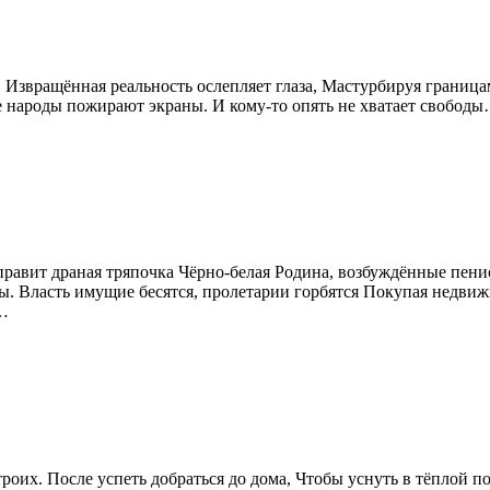
. Извращённая реальность ослепляет глаза, Мастурбируя грани
е народы пожирают экраны. И кому-то опять не хватает свободы…
вит драная тряпочка Чёрно-белая Родина, возбуждённые пенисы
ы. Власть имущие бесятся, пролетарии горбятся Покупая недви
ь…
роих. После успеть добраться до дома, Чтобы уснуть в тёплой п