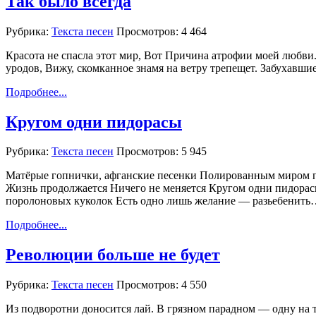
Так было всегда
Рубрика:
Текста песен
Просмотров: 4 464
Красота не спасла этот мир, Вот Причина атрофии моей любви
уродов, Вижу, скомканное знамя на ветру трепещет. Забухавши
Подробнее...
Кругом одни пидорасы
Рубрика:
Текста песен
Просмотров: 5 945
Матёрые гопнички, афганские песенки Полированным миром пра
Жизнь продолжается Ничего не меняется Кругом одни пидорас
поролоновых куколок Есть одно лишь желание — разьебенит
Подробнее...
Революции больше не будет
Рубрика:
Текста песен
Просмотров: 4 550
Из подворотни доносится лай. В грязном парадном — одну на т